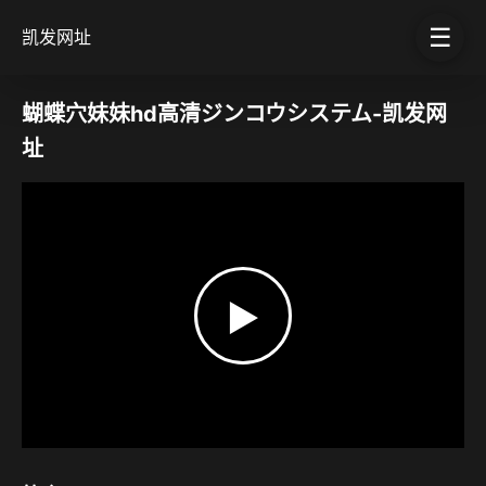
☰
凯发网址
蝴蝶穴妹妹hd高清ジンコウシステム-凯发网
址
▶