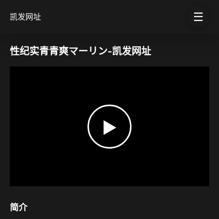
☰
凯发网址
性纪实青青爽マーリン-凯发网址
▶
简介