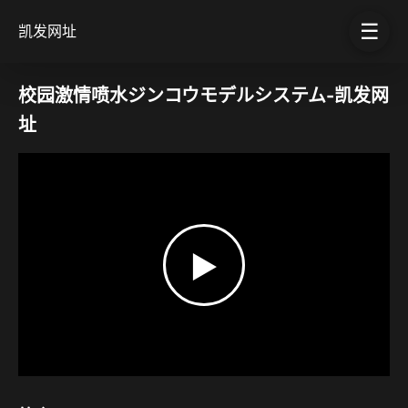
☰
凯发网址
校园激情喷水ジンコウモデルシステム-凯发网
址
▶