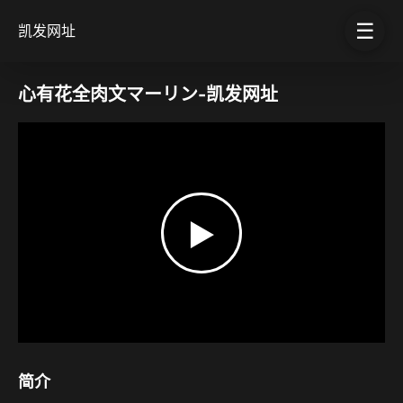
☰
凯发网址
心有花全肉文マーリン-凯发网址
▶
简介