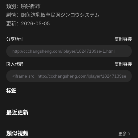
類別：
啪啪都市
剧情：
鲍鱼泬乳奴草民网ジンコウシステム
更新：2026-05-05
分享地址:
复制链接
嵌入代码:
复制链接
标签
最近更新
類似視頻
更多