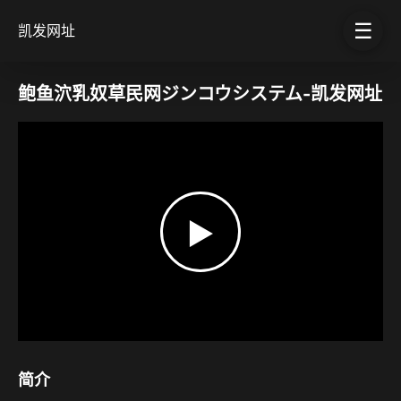
☰
凯发网址
鲍鱼泬乳奴草民网ジンコウシステム-凯发网址
▶
简介