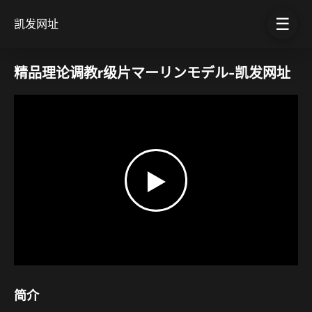
☰
凯发网址
精品理论调教r级片マーリンモデル-凯发网址
▶
简介