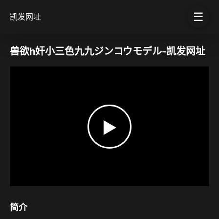
☰
凯发网址
兽欲h奸小三色九九ジンコウモデル-凯发网址
▶
简介