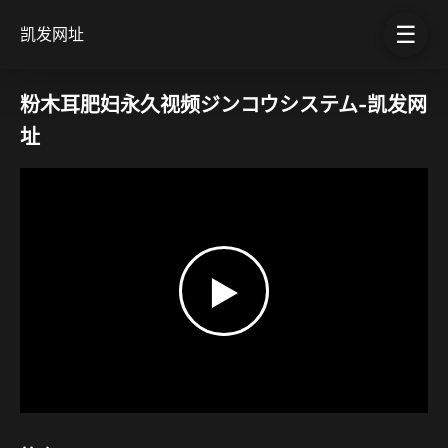
☰
凯发网址
粉木耳肥妇永久视频ジンコウシステム-凯发网
址
▶