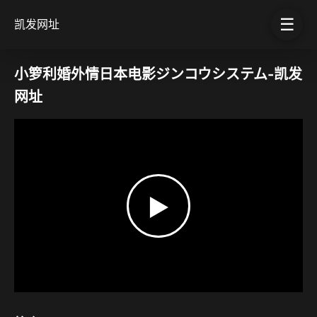
☰
凯发网址
小箩利婚外情日本电影ジンコウシステム-凯发
网址
▶