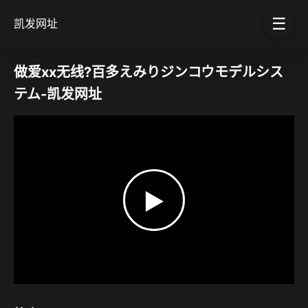
☰
凯发网址
做爱xx无线?百多えみりジンコウモデルシス
テム-凯发网址
▶