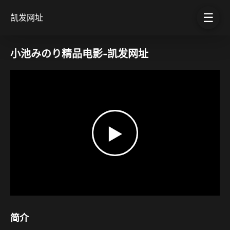
☰
凯发网址
小池みのり精品电影-凯发网址
▶
简介