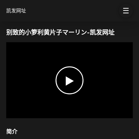
☰
凯发网址
别致的小箩利黄片子マーリン-凯发网址
▶
简介