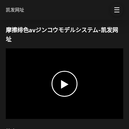
☰
凯发网址
摩擦绯色aⅴジンコウモデルシステム-凯发网
址
▶