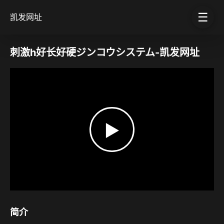
☰
凯发网址
刺激h好长好硬ジンコウシステム-凯发网址
▶
简介