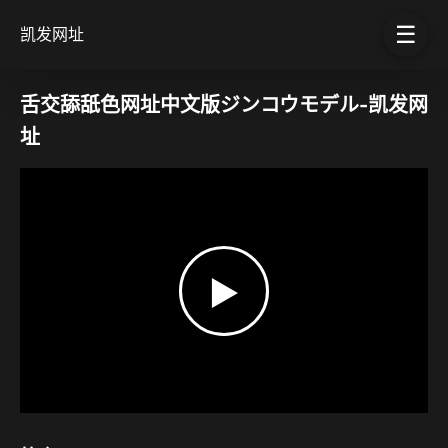
☰
凯发网址
舌交舔舐色网址中文版ジンコウモデル-凯发网
址
▶